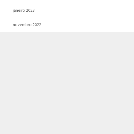
janeiro 2023
novembro 2022
outubro 2022
dezembro 2021
novembro 2021
outubro 2021
setembro 2021
agosto 2021
julho 2021