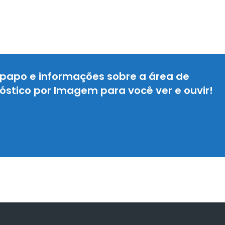
papo e informações sobre a área de
óstico por Imagem para você ver e ouvir!