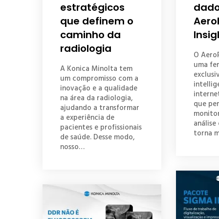
estratégicos
dado
que definem o
Aero
caminho da
Insig
radiologia
O AeroR
uma fe
A Konica Minolta tem
exclusi
um compromisso com a
intellig
inovação e a qualidade
internet
na área da radiologia,
que pe
ajudando a transformar
monito
a experiência de
análise
pacientes e profissionais
torna m
de saúde. Desse modo,
nosso…