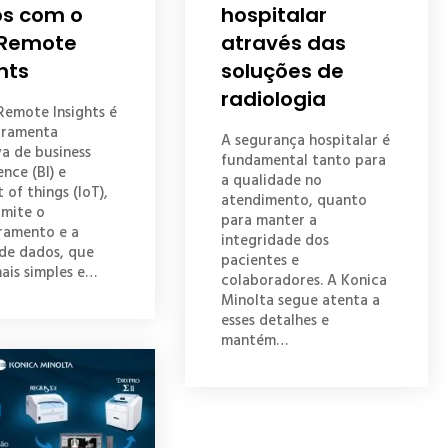
s com o
hospitalar
Remote
através das
hts
soluções de
radiologia
emote Insights é
rramenta
A segurança hospitalar é
va de business
fundamental tanto para
ence (BI) e
a qualidade no
 of things (IoT),
atendimento, quanto
rmite o
para manter a
ramento e a
integridade dos
 de dados, que
pacientes e
ais simples e…
colaboradores. A Konica
Minolta segue atenta a
esses detalhes e
mantém…