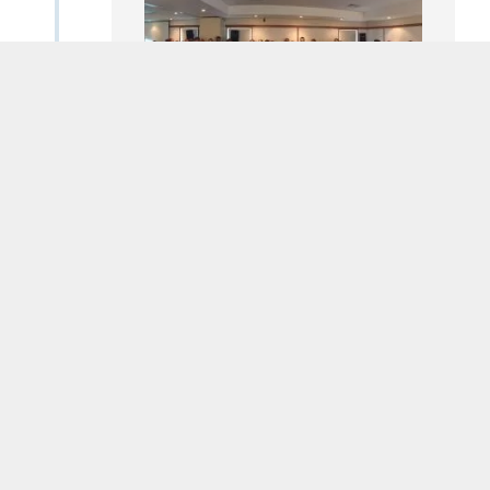
A Konica Minolta Healthcare do
Brasil lança o sistema de mamografia
Delicata, produzido nacionalmente e
realiza a 1ª Convenção de Vendas.
2018
A fábrica da Konica Minolta em
Minas Gerais passa por grande
remodelação e passa a oferecer uma
linha completa de soluções para o
diagnóstico por imagem, que
envolve desde equipamentos de
raios X a soluções PACS.