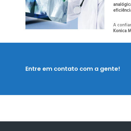
analógica
eficiênci
A confia
Konica M
Entre em contato com a gente!