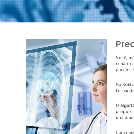
Pre
Você, m
cenário 
paciente
Na
Konic
tornando
O
algor
proporc
qualidad
Com noss