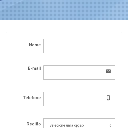
Nome
E-mail
email
phone_iphone
Telefone
Região