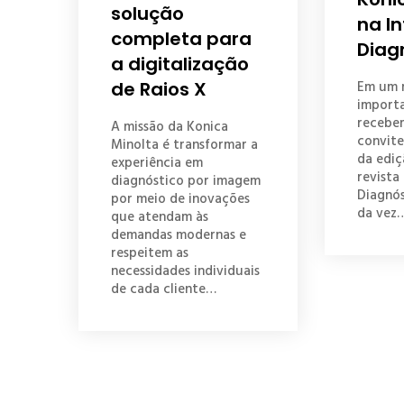
solução
na I
completa para
Diag
a digitalização
Em um 
de Raios X
importa
recebem
A missão da Konica
convite
Minolta é transformar a
da edi
experiência em
revista
diagnóstico por imagem
Diagnós
por meio de inovações
da vez
que atendam às
demandas modernas e
respeitem as
necessidades individuais
de cada cliente…