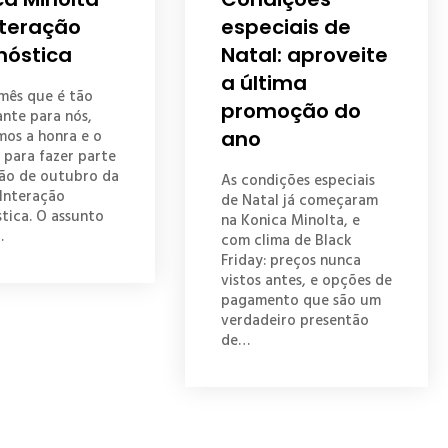
nteração
especiais de
nóstica
Natal: aproveite
a última
mês que é tão
promoção do
nte para nós,
os a honra e o
ano
 para fazer parte
ção de outubro da
As condições especiais
 Interação
de Natal já começaram
tica. O assunto
na Konica Minolta, e
…
com clima de Black
Friday: preços nunca
vistos antes, e opções de
pagamento que são um
verdadeiro presentão
de…