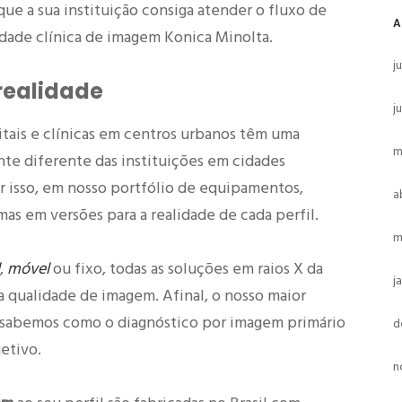
ue a sua instituição consiga atender o fluxo de
A
idade clínica de imagem Konica Minolta.
j
realidade
j
tais e clínicas em centros urbanos têm uma
m
e diferente das instituições em cidades
or isso, em nosso portfólio de equipamentos,
a
as em versões para a realidade de cada perfil.
m
,
móvel
ou fixo, todas as soluções em raios X da
j
qualidade de imagem. Afinal, o nosso maior
s sabemos como o diagnóstico por imagem primário
d
jetivo.
n