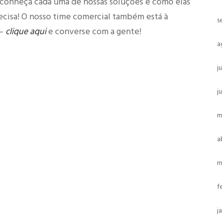
conheça cada uma de nossas soluções e como elas
cisa! O nosso time comercial também está à
s
 –
clique aqui
e converse com a gente!
a
j
j
m
a
m
f
j