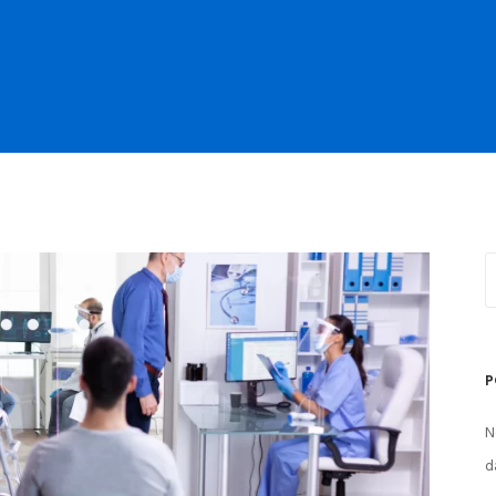
P
N
d