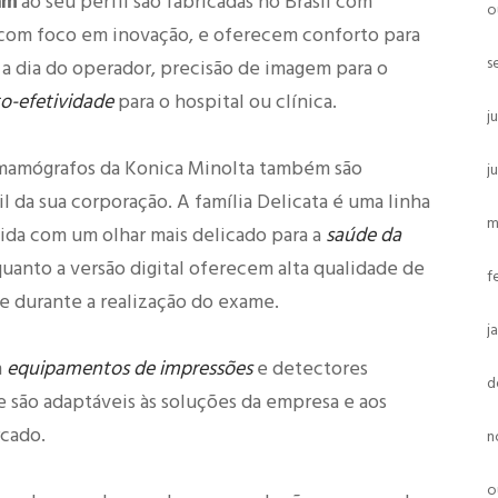
am
ao seu perfil são fabricadas no Brasil com
o
 com foco em inovação, e oferecem conforto para
s
a a dia do operador, precisão de imagem para o
o-efetividade
para o hospital ou clínica.
j
 mamógrafos da Konica Minolta também são
j
l da sua corporação. A família Delicata é uma linha
m
da com um olhar mais delicado para a
saúde da
quanto a versão digital oferecem alta qualidade de
f
e durante a realização do exame.
j
m
equipamentos de impressões
e detectores
d
e são adaptáveis às soluções da empresa e aos
rcado.
n
o