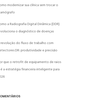
omo modernizar sua clínica sem trocar o
amógrafo
omo a Radiografia Digital Dinâmica (DDR)
evoluciona o diagnóstico de doenças
 revolução do fluxo de trabalho com
etectores DR: produtividade e precisão
or que o retrofit de equipamento de raios
 é a estratégia financeira inteligente para
026
OMENTÁRIOS