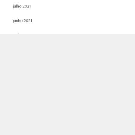
julho 2021
junho 2021
maio 2021
abril 2021
março 2021
fevereiro 2021
janeiro 2021
dezembro 2020
novembro 2020