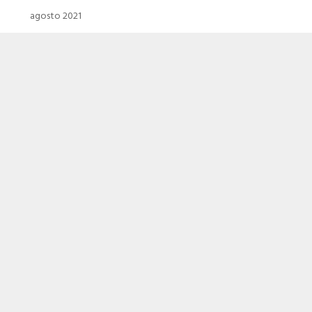
agosto 2021
julho 2021
junho 2021
maio 2021
abril 2021
março 2021
fevereiro 2021
janeiro 2021
dezembro 2020