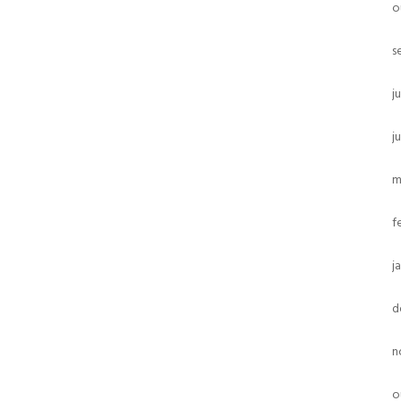
o
s
j
j
m
f
j
d
n
o