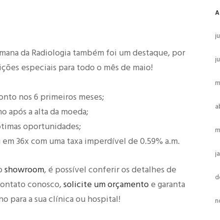
A
j
mana da Radiologia também foi um destaque, por
j
ições especiais para todo o mês de maio!
m
to nos 6 primeiros meses;
a
o após a alta da moeda;
timas oportunidades;
m
 em 36x com uma taxa imperdível de 0.59% a.m.
j
No
showroom
, é possível conferir os detalhes de
d
contato conosco,
solicite um orçamento
e garanta
 para a sua clínica ou hospital!
n