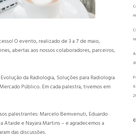
C
m
C
r
esso! O evento, realizado de 3 a 7 de maio,
ines, abertas aos nossos colaboradores, parceiros,
A
d
 Evolução da Radiologia, Soluções para Radiologia
P
 Mercado Público. Em cada palestra, tivemos em
X
2
os palestrantes: Marcelo Bemvenuti, Eduardo
C
ela Ataide e Nayara Martins – e agradecemos a
aram das discussões.