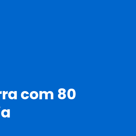
rra com 80
ia