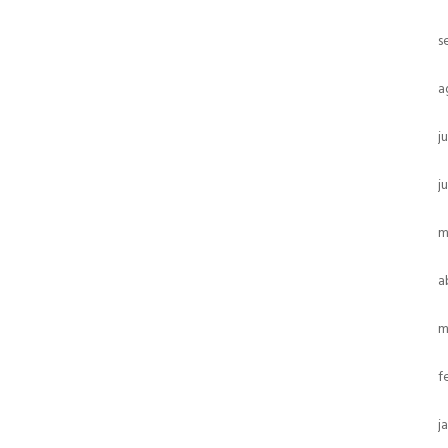
s
a
j
j
m
a
m
f
j