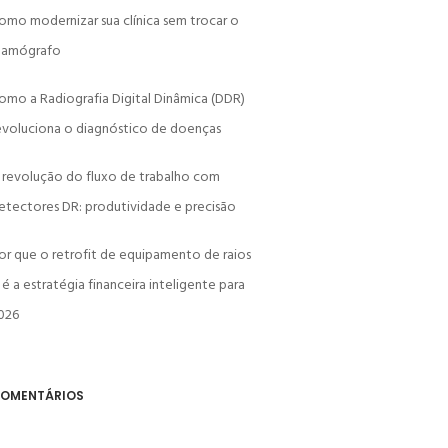
omo modernizar sua clínica sem trocar o
amógrafo
omo a Radiografia Digital Dinâmica (DDR)
evoluciona o diagnóstico de doenças
 revolução do fluxo de trabalho com
etectores DR: produtividade e precisão
or que o retrofit de equipamento de raios
 é a estratégia financeira inteligente para
026
OMENTÁRIOS