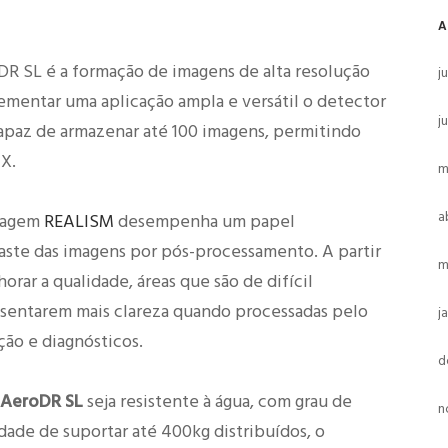
A
DR SL é a formação de imagens de alta resolução
j
mentar uma aplicação ampla e versátil o detector
j
apaz de armazenar até 100 imagens, permitindo
 X.
m
a
magem
REALISM
desempenha um papel
aste das imagens por pós-processamento. A partir
m
rar a qualidade, áreas que são de difícil
esentarem mais clareza quando processadas pelo
j
ção e diagnósticos.
d
AeroDR SL
seja resistente à água, com grau de
n
dade de suportar até 400kg distribuídos, o