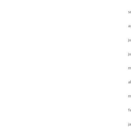
s
a
j
j
m
a
m
f
j