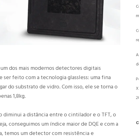
C
m
C
r
A
d
um dos mais modernos detectores digitais
e ser feito com a tecnologia glassless: uma fina
P
gar do substrato de vidro. Com isso, ele se torna o
X
enas 1,8kg.
2
o diminui a distância entre o cintilador e o TFT, o
seja, conseguimos um índice maior de DQE e com a
C
ra, temos um detector com resistência e