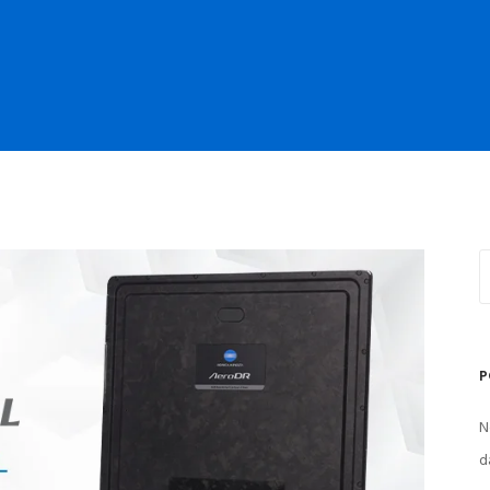
P
N
d