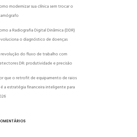
omo modernizar sua clínica sem trocar o
amógrafo
omo a Radiografia Digital Dinâmica (DDR)
evoluciona o diagnóstico de doenças
 revolução do fluxo de trabalho com
etectores DR: produtividade e precisão
or que o retrofit de equipamento de raios
 é a estratégia financeira inteligente para
026
OMENTÁRIOS