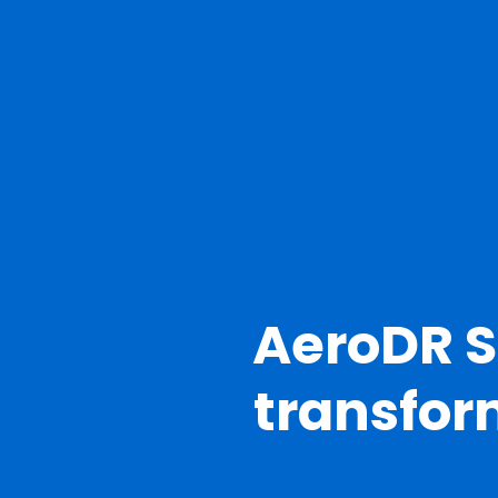
AeroDR SL
transfor