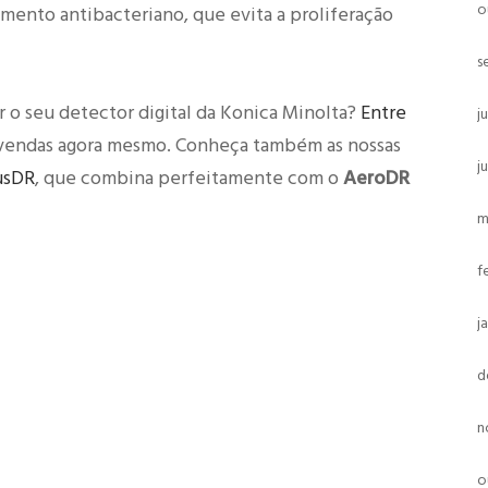
o
mento antibacteriano, que evita a proliferação
s
r o seu detector digital da Konica Minolta?
Entre
j
vendas agora mesmo. Conheça também as nossas
j
usDR
, que combina perfeitamente com o
AeroDR
m
f
j
d
n
o