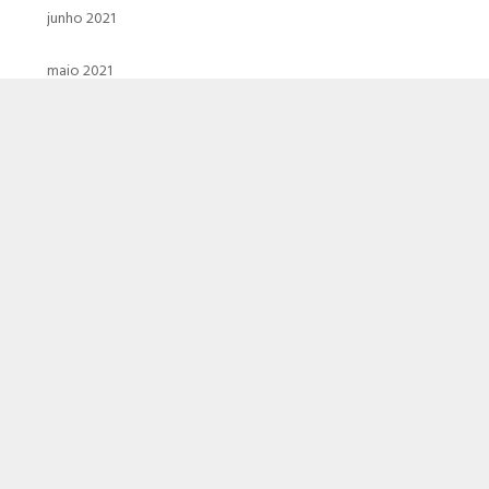
junho 2021
maio 2021
abril 2021
março 2021
fevereiro 2021
janeiro 2021
dezembro 2020
novembro 2020
outubro 2020