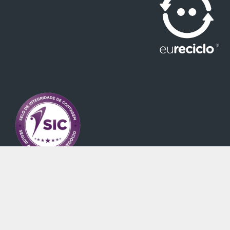
© 2024 Konica Minolta. Better decisions, sooner |
Giving shape to ideas |
Política de Privacidade
|